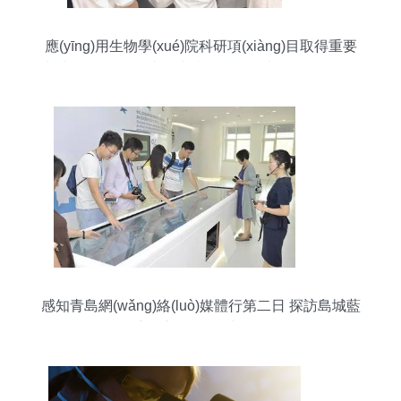
應(yīng)用生物學(xué)院科研項(xiàng)目取得重要
突破 兩項(xiàng)成果連續(xù)發(fā)表于SCI頂級(jí)
期刊
感知青島網(wǎng)絡(luò)媒體行第二日 探訪島城藍
(lán)色經(jīng)濟(jì)新發(fā)展中的自然科學(xué)研
究和試驗(yàn)發(fā)展