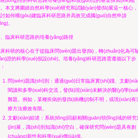
統(tǒng)性的科研思路培養(yǎng)和規(guī)范的基金撰寫(xiě)能
。本文將圍繞自然科學(xué)研究和試驗(yàn)發(fā)展這一核心，
討如何構(gòu)建臨床科研思路并高效完成國(guó)自然申請
qǐng)。
、臨床科研思路的培養(yǎng)路徑
床科研的核心在于從臨床問(wèn)題出發(fā)，轉(zhuǎn)化為可
yàn)證的科學(xué)假設(shè)。培養(yǎng)科研思路需遵循以下步
驟：
問(wèn)題識(shí)別：通過(guò)日常臨床實(shí)踐、文獻(xià
閱讀和多學(xué)科交流，發(fā)現(xiàn)未解決的醫(yī)學(xué
難題。例如，某種疾病的發(fā)病機(jī)制不明，或現(xiàn)有
療方法療效有限。
文獻(xiàn)綜述：系統(tǒng)回顧相關(guān)領(lǐng)域的研
(jìn)展，識(shí)別知識(shí)空白，確保研究問(wèn)題具有創
(chuàng)新性和科學(xué)價(jià)值。