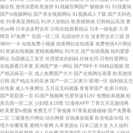
频在线
激情深爱欧美激情
91视频官网国产
狠狠操-91
91我要操
国产ts视频网站
国产美女视频网站
91视频成人下载
国产无码色
色
91香蕉亚洲精品
91伊人加勒比
欧美狠狠插
日韩精品高清
黄
色av网
日本波多野吉衣
日韩在线观看精品
日本一级电影
久草
网页
97免费艹
岛国一区二区
岛国动作片在
波多野吉衣三级
亚
洲AV一卡
在线免费小视频
搞黄网站在线观看
免费色情A片网扯
91资源在线视频
蜜桃视频网站
91中文
国产在线视频
福利爱爱
网址
岛国搬运工首页
伦理朋友的妈妈
丝袜女同
日韩性爱网址
在线观看日本黄
亚洲国产第一网站
国产99不卡
66精品视频
国
产精品探花一区
成人免费国产大片
国产在线网址观看
欧美激情
日韩
国产精品无码亚洲
国产一区二区黄片
喷潮一区
福利姬足交
在线看
成人午夜网址
五月花无码视频
青青草国产
欧美日韩乱
国产屁屁第一页
91国产视频网
性爱草逼91AV
免费欧美视频
欧
美岛国一区二区
少妇喷水18禁
51漫画APP
丁香五月花激情网
欧美爱爱tv视频
免费五月丁香视频
97香蕉超级碰碰
国产免费看
二区
三级黄色片网站
综合网黄
在线播放观看
欧美电影在线
伦
理片在哪里看
蜜桃午夜网
久草资源在
日本三级大全
久久福利
福利所导航视频
成人片免费
国产第9页
中文字幕bt原声
三级日