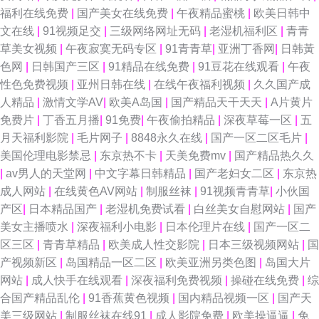
福利在线免费
|
国产美女在线免费
|
午夜精品蜜桃
|
欧美日韩中
文在线
|
91视频足交
|
三级网络网址无码
|
老湿机福利区
|
青青
草美女视频
|
午夜寂寞无码专区
|
91青青草
|
亚洲丁香网
|
日韩黃
色网
|
日韩国产三区
|
91精品在线免费
|
91豆花在线观看
|
午夜
性色免费视频
|
亚州日韩在线
|
在线午夜福利视频
|
久久国产成
人精品
|
激情文学AV
|
欧美A岛国
|
国产精品天干天天
|
A片黄片
免费片
|
丁香五月播
|
91免费
|
午夜偷拍精品
|
深夜草莓一区
|
五
月天福利影院
|
毛片网子
|
8848永久在线
|
国产一区二区毛片
|
美国伦理电影禁忌
|
东京热不卡
|
天美免费mv
|
国产精品热久久
|
av男人的天堂网
|
中文字幕日韩精品
|
国产老妇女二区
|
东京热
成人网站
|
在线黄色AV网站
|
制服丝袜
|
91视频青青草
|
小伙国
产区
|
日本精品国产
|
老湿机免费试看
|
白丝美女自慰网站
|
国产
美女主播喷水
|
深夜福利小电影
|
日本伦理片在线
|
国产一区二
区三区
|
青青草精品
|
欧美成人性交影院
|
日本三级视频网站
|
国
产视频新区
|
岛国精品一区二区
|
欧美亚洲另类色图
|
岛国大片
网站
|
成人快手在线观看
|
深夜福利免费视频
|
操碰在线免费
|
综
合国产精品乱伦
|
91香蕉黄色视频
|
国内精品视频一区
|
国产天
美三级网站
|
制服丝袜在线91
|
成人影院免费
|
欧美操逼逼
|
免