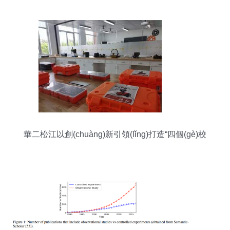
華二松江以創(chuàng)新引領(lǐng)打造“四個(gè)校
園”，為區(qū)域基礎(chǔ)教育高質(zhì)量發(fā)展
注入強(qiáng)勁動(dòng)能