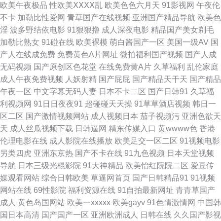
欧美午夜极品
性欧美ⅩⅩⅩⅩ乱
欧美色色六月天
91影视网
午夜伦
利导航 日日夜夜激情色区 日逼中文字幕 日韩av网址在线 欧美日韩一级二级
不卡
加勒比性爱网
青草国产在线视频
亚洲国产精品导航
欧美色
淫
波多野结依电影
91狠狠撸
成人深夜电影
精品国产美女剃毛
欧美性炮图 东京热天堂精品 黄色小网战 亚洲欧美另类综合 91精东黄色 一级
加勒比熟女
91碰在线
欧美裸模
萌白酱国产一区
美国一级AV
国
产人在线成免费
免费黄色A片网址
微拍福利国产视频
国产人成
性愛tV 五月天色色影院 亚洲情色图网站 五月天黄色网 四虎午夜剧场 日韩电
无码视频
国产原创区色花堂
在线免费黄A片
久草福利
乱伦家庭
成人午夜免费视频
人妖射精
国产屁屁
国产精品天干天
国产精品
影网 日韩综合网 日本大香蕉伊人网 日韩精品第三页 午夜在线视频 另类在线
午夜一区
中文字幕无码人妻
日本不卡二区
国产日韩91
久草福
利视频网
91日日夜夜91
超碰碰天天操
91草草酒店视频
韩日一
人人搞超碰免费 91社区入口 人妖伪娘在线播放 国产VA在线 熟女风骚福利导
区二区
国产激情视频网站
成人视频日本
茄子视频污
亚洲色欲天
天
成人丝瓜视频下载
日韩逼网
精东传媒入口
黄wwww色
香港
航 日韩无码网址 青青伊人视频 欧美亚洲 麻豆传媒淫视频网 欧美性爱熟女 欧
伦理电影在线
成人影院在线播放
欧美足交一区二区
91视频电影
另类四虎
亚洲东京热
国产不卡在线
91九色视频
日本天堂视频
美国产精品综合 久久这里有精品 久草成人网站 美女18网站 美女视频91网站
导航
日本三级光棍影院
91大神精品
欧美怡红院院二区
爱豆传
媒观看网站
综合日韩欧美
草逼网首页
国产日韩精品91
91视频
老湿机午夜 九九国产 含羞草福利影院 极品网黄 黑丝视频 国产第69页 国产
网站在线
69性影院
福利资源在线
91自拍最新网址
青青草国产
成人
黄色岛国网站
欧美一xxxxx
欧美gayv
91色情激情网
中国韩
精品成人网站 成人五月天社区 豆花视频导航 成人午夜剧场福利 成人在线网
国日本高清
国产国产一区
亚洲欧洲成人
日韩在线
久久国产影视