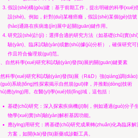
假設(shè)構(gòu)建：基于前期工作，提出明確的科學(xué)
設(shè)。例如，針對(duì)某種癌癥，假設(shè)某個(gè)信號
(hào)通路在疾病進(jìn)展中起關(guān)鍵作用。
研究設(shè)計(jì)：選擇合適的研究方法（如基礎(chǔ)實(shí
驗(yàn)、臨床試驗(yàn)或數(shù)據(jù)分析），確保研究
作且符合倫理規(guī)范。
、自然科學(xué)研究和試驗(yàn)發(fā)展的關(guān)鍵要素
然科學(xué)研究和試驗(yàn)發(fā)展（R&D）強(qiáng)調(diào
(guò)系統(tǒng)性探索揭示自然規(guī)律，并推動(dòng)技術
shù)應(yīng)用。在醫(yī)學(xué)領(lǐng)域，這包括：
基礎(chǔ)研究：深入探索疾病機(jī)制，例如通過(guò)分子
物學(xué)實(shí)驗(yàn)解析基因功能。
應(yīng)用研究：將基礎(chǔ)研究成果轉(zhuǎn)化為臨床解
方案，如開(kāi)發(fā)新藥或診斷工具。