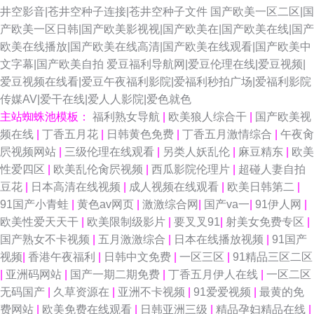
井空影音|苍井空种子连接|苍井空种子文件
国产欧美一区二区|国
产欧美一区日韩|国产欧美影视视|国产欧美在|国产欧美在线|国产
欧美在线播放|国产欧美在线高清|国产欧美在线观看|国产欧美中
文字幕|国产欧美自拍
爱豆福利导航网|爱豆伦理在线|爱豆视频|
爱豆视频在线看|爱豆午夜福利影院|爱福利秒拍广场|爱福利影院
传媒AV|爱干在线|爱人人影院|爱色就色
主站蜘蛛池模板：
福利熟女导航
|
欧美狼人综合干
|
国产欧美视
频在线
|
丁香五月花
|
日韩黄色免费
|
丁香五月激情综合
|
午夜肏
屄视频网站
|
三级伦理在线观看
|
另类人妖乱伦
|
麻豆精东
|
欧美
性爱四区
|
欧美乱伦肏屄视频
|
西瓜影院伦理片
|
超碰人妻自拍
豆花
|
日本高清在线视频
|
成人视频在线观看
|
欧美日韩第二
|
91国产小青蛙
|
黄色av网页
|
激激综合网
|
国产va一
|
91伊人网
|
欧美性爱天天干
|
欧美限制级影片
|
要叉叉91
|
射美女免费专区
|
国产熟女不卡视频
|
五月激激综合
|
日本在线播放视频
|
91国产
视频
|
香港午夜福利
|
日韩中文免费
|
一区三区
|
91精品三区二区
|
亚洲码网站
|
国产一期二期免费
|
丁香五月伊人在线
|
一区二区
无码国产
|
久草资源在
|
亚洲不卡视频
|
91爱爱视频
|
最黄的免
费网站
|
欧美免费在线观看
|
日韩亚洲三级
|
精品孕妇精品在线
|