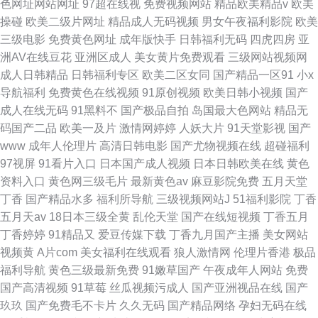
色网址网站网址
97超在线视
免费视频网站
精品欧美精品v
欧美
操碰
欧美二级片网址
精品成人无码视频
男女午夜福利影院
欧美
三级电影
免费黄色网址
成年版快手
日韩福利无码
四虎四房
亚
洲AV在线豆花
亚洲区成人
美女黄片免费观看
三级网站视频网
成人日韩精品
日韩福利专区
欧美二区女同
国产精品一区91
小x
导航福利
免费黄色在线视频
91原创视频
欧美日韩小视频
国产
成人在线无码
91黑料不
国产极品自拍
岛国最大色网站
精品无
码国产二品
欧美一及片
激情网婷婷
人妖大片
91天堂影视
国产
www
成年人伦理片
高清日韩电影
国产尤物视频在线
超碰福利
97视屏
91看片入口
日本国产成人视频
日本日韩欧美在线
黄色
资料入口
黄色网三级毛片
最新黄色av
麻豆影院免费
五月天堂
丁香
国产精品水多
福利所导航
三级视频网站J
51福利影院
丁香
五月天av
18日本三级全黄
乱伦天堂
国产在线短视频
丁香五月
丁香婷婷
91精品又
爱豆传媒下载
丁香九月国产主播
美女网站
视频黄
A片com
美女福利在线观看
狼人激情网
伦理片香港
极品
福利导航
黄色三级最新免费
91嫩草国产
午夜成年人网站
免费
国产高清视频
91草莓
丝瓜视频污成人
国产亚洲视品在线
国产
玖玖
国产免费毛不卡片
久久无码
国产精品网络
孕妇无码在线