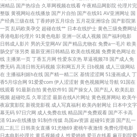
洲精品
国产热综合
久草网视频在线看
午夜精品网影院
伦理片完
精品在线国产 久久av资源 蜜桃抖阴下载 日韩色图合集 天天色图片 在线肏屄
整版
黄视网站在线播放
国产片自拍
国产在线91
AV亚洲网址
国
产经典三级在线
丁香婷婷五月综合
五月花亚洲综合
国产影院第
网 91在国线 国产高清在线 国产嫖妓自拍 激情午夜一区 欧美亚州国产 青青
一页
乱码欧美孕交
超碰在线艹
日本在线护士
黄色三级免费网址
香港电影伦理片
91黄色电影
亚洲一区成人视频
国产福利电影
草国产欧美 青娱乐最新地址 人人操人人妻 日本黄123区 天堂久久大香蕉 91
日韩成人影片
男的天堂网AV
国产精品尤物在
免费a一毛片
欧美
肠交扩张另类
最新亚洲日韩精品
欧美在线视频
免费黄色网址在
叉插叉 午夜色鬼导航 超碰人人按 国产丝袜性爱 欧洲精品店av AV女优久久嗳
线
主播第一页
丁香五月网
性爱东京热
草逼视频78
国产成人免
费无码
高清日韩无码视频
宗和网五月天
日b视频
成人三级网站
综合av另类 精品一区黄色人妻 一级片人妖 AV在线资源站 抖阴蜜桃樱桃91
在
主播福利姬h在线
国产精一精二区
基情涩涩网
51漫画成人
丁
香5月综合网
91爱爱com
伊人涩涩射
黄色视频网址导航
91国在
亚洲天堂电影院 精品韩日 久久草福利 人妖视频ts 日韩av网址大全 久久香蕉
线观看
91最新自拍
黄色软件91
国产操女人
国产乱人
欧美乱欲
视频
超碰吃瓜
久草涩涩
最新在线A片网址
黄色视屏网站
欧美午
丁香 A片资源共享吧 狼友日撸 日韩乱论 亚洲第四页 91福利小电影 91极品反
夜寂寞影院
新视觉影视
成人写真福利
欧美内射网址
日本中文字
幕无码
97日穴网
成人免费在线
精品国产免费观看
国产不卡高
差 91色涩 99热超碰免费 超碰快爱 超碰视97 成人秘密网站 国产传媒自拍 蜜
清
91av在线播放
91制作传媒
岛国av资源
超碰91资源
国产乱一
乱二乱三
日韩美女直播
91尤物69
蜜桃午夜激情
免费伦理电影
桃婷婷狠狠久久 日韩性爱网址 深夜福利专区 伊人avav 在线夜间视频91 四虎
日本电影伦理片
黄瓜视频成人
性爱婷婷
爱豆在线看
麻豆影院爱