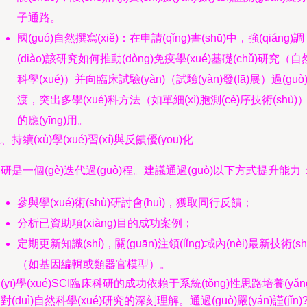
子通路。
國(guó)自然撰寫(xiě)：在申請(qǐng)書(shū)中，強(qiáng)調
(diào)該研究如何推動(dòng)免疫學(xué)基礎(chǔ)研究（自
科學(xué)）并向臨床試驗(yàn)（試驗(yàn)發(fā)展）過(guò
渡，突出多學(xué)科方法（如單細(xì)胞測(cè)序技術(shù)
的應(yīng)用。
、持續(xù)學(xué)習(xí)與反饋優(yōu)化
研是一個(gè)迭代過(guò)程。建議通過(guò)以下方式提升能力
參與學(xué)術(shù)研討會(huì)，獲取同行反饋；
分析已資助項(xiàng)目的成功案例；
定期更新知識(shí)，關(guān)注領(lǐng)域內(nèi)最新技術(sh
（如基因編輯或類器官模型）。
(yī)學(xué)SCI臨床科研的成功依賴于系統(tǒng)性思路培養(yǎn
對(duì)自然科學(xué)研究的深刻理解。通過(guò)嚴(yán)謹(jǐn)