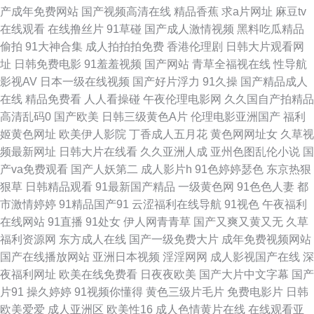
产成年免费网站
国产视频高清在线
精品香蕉
求a片网址
麻豆tv
屏av 国产女高中精品 黄色入口免费 狠狠擼成人AV 日本www视频 日本无码
在线观看
在线撸丝片
91草碰
国产成人激情视频
黑料吃瓜精品
偷拍
91大神合集
成人拍拍拍免费
香港伦理剧
日韩大片观看网
三极 91av狼友 老湿机福利视屏 麻豆旅游啪啪 99福利在线视频 日韩涩汇 成
址
日韩免费电影
91羞羞视频
国产网站
青草全福视在线
性导航
影视AV
日本一级在线视频
国产好片浮力
91久操
国产精品成人
人性交生活影视 日本性天堂 91官网在线观看 91传媒入口 91成人18 91传媒
在线
精品免费看
人人看操碰
午夜伦理电影网
久久国自产拍精品
高清乱码0
国产欧美
日韩三级黄色A片
伦理电影亚洲国产
福利
免费入口 51黑料福利社 三级片网片 尤物网址在线观看 91美女足交 99热大
姬黄色网址
欧美伊人影院
丁香成人五月花
黄色网网址女
久草视
频最新网址
日韩大片在线看
久久亚洲人成
亚州色图乱伦小说
国
香蕉 99热9热9草 97涩综合 97超碰在线免费 91夜间福利 91直接观看入口 网
产va免费观看
国产人妖第二
成人影片h
91色婷婷瑟色
东京热狠
狠草
日韩精品观看
91最新国产精品
一级黄色网
91色色人妻
都
站男女免费欧美 激情网站 三级专区 爱豆传媒AV在线 大香蕉伊人草 岛国午夜
市激情婷婷
91精品国产91
云涩福利在线导航
91视色
午夜福利
在线网站
91直播
91处女
伊人网青青草
国产又爽又黄又无
久草
在线 色自拍导航 91网页在线看 97干在线观看 国产51精品 九一传媒影视传
福利资源网
东方成人在线
国产一级免费大片
成年免费视频网站
国产在线播放网站
亚洲日本视频
淫淫网网
成人影视国产在线
深
媒 日本偷拍五区 色色视频自拍首页 午夜久久视频 伊人AV激情 亚洲制服 狼
夜福利网址
欧美在线免费看
日夜夜欧美
国产大片中文字幕
国产
片91
操久婷婷
91视频你懂得
黄色三级片毛片
免费电影片
日韩
友福利在线 欧美射精视频 亚洲76页 91色情 国产偷拍WWW 九九国产热 久草
欧美爱爱
成人亚洲区
欧美性16
成人色情黄片在线
在线观看亚