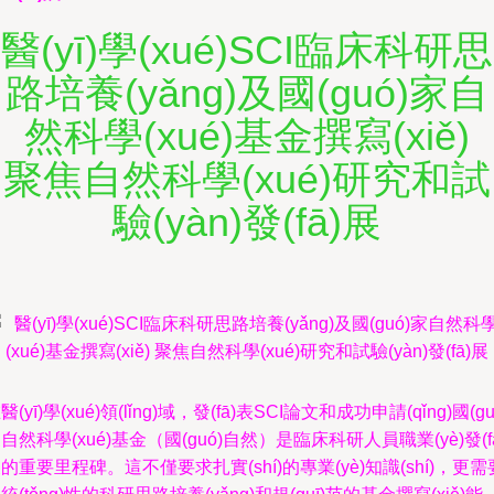
醫(yī)學(xué)SCI臨床科研思
路培養(yǎng)及國(guó)家自
然科學(xué)基金撰寫(xiě)
聚焦自然科學(xué)研究和試
驗(yàn)發(fā)展
醫(yī)學(xué)領(lǐng)域，發(fā)表SCI論文和成功申請(qǐng)國(gu
自然科學(xué)基金（國(guó)自然）是臨床科研人員職業(yè)發(f
的重要里程碑。這不僅要求扎實(shí)的專業(yè)知識(shí)，更需