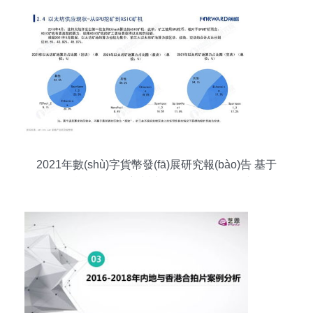
2021年數(shù)字貨幣發(fā)展研究報(bào)告 基于
自然科學(xué)研究和試驗(yàn)發(fā)展的視角