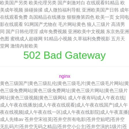
欧美国产另类
欧美伦理另类
国产刺激对白
在线观看91精品
欧
美成年视频
操碰操揉
成人微拍福利导航
亚洲欧美国产日韩
成年
在线观看免费
岛国精品在线播放
狠狠撸第四色
欧美一页
女同电
影在线观看
91网国产尤物在
毛片网站黄色
狼人三级片
高清男
同
国产日韩伦理淫
成年免费视频
亚洲欧美中文视频
东京热亚洲
色图
蜜桃成人超碰网
91精品小视频
久草福利免费视影
五月天
堂网
激情内射欧美
502 Bad Gateway
nginx
黄色三级国产|黄色三级乱伦|黄色三级毛片|黄色三级毛片网站|黄
色三级免费网站|黄色三级免费网址|黄色三级片网站|黄色三级片
网址|黄色三级视频|黄色三级网站
成人午夜有码|成人午夜在线|
成人午夜在线播放|成人午夜在线观看|成人午夜在线国产|成人午
夜在线视频|成人午夜在线一区|成人午夜在线影院|成人午夜直播|
成人先锋av
苍井空宋祖英|苍井空所有电影|苍井空贴吧|苍井空
无乱码片|苍井空无码之精品|苍井空小公主|苍井空演的1级片|苍