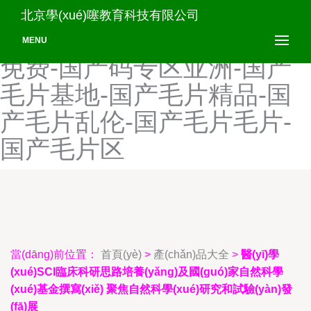
国产麻豆久久-国产麻豆乱
北京學(xué)噻教育科技有限公司
伦-国产麻豆美女-国产麻豆
MENU
免费-国产码专区亚洲-国产
毛片基地-国产毛片精品-国
产毛片乱伦-国产毛片毛片-
国产毛片区
當(dāng)前位置：
首頁(yè)
>
產(chǎn)品大全
>
醫(yī)學
(xué)SCI臨床科研思路培養(yǎng)及國(guó)家自然科學
(xué)基金撰寫(xiě) 聚焦自然科學(xué)研究和試驗(yàn)發
(fā)展