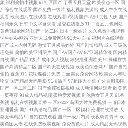
频
福利偷拍小视频
91社区国产
丁香五月天堂
欧美变态一区
国
图0p 91直播啪啪 亚洲tv色 在线视频91 18岁已成人看片 伊人俺去射 综合色
产综合在线观看
国产免费一级片
福利视频资源站
成人午夜在线
观看
欧美图片在线观看
在线观看h视频
国产a级0
变性人妖
国产
情 91九色拳交 自拍超碰人 影音资源欧美性爱 51社区精品视频 91超碰成人
福利永久
日韩中文字幕观看
足交在线播放91
丁香五月色网站
黄色3级抢网站
国产一区二区
日本一级婬片
久久免费手机视频
自拍国内 伊人久久青青草网 91抖阴快播在线 91免费入口观看 91色色网 AV
学生妹Av网站
亚洲人成免费网站
91大神自拍
福利片在线观看
国产成人内射无码
激情五月极品婷婷
国产剧情精品
成人三级伦
伦理午夜福利 豆花网站免费观看 久草福利视频免费 青青久久青青 日本色播
理免费
偷怕欧美亚州图片
国产AV国产AV
97亚洲精华液
国内精
自线
国产精品3级片
成年女人视频
狠狠撸亚洲欧美
91操碰在线
欧美熟女交 欧美日韩色色 日韩V视频 深夜福利视频网站 三级片网av 少妇后
国产高清精品二区
国产欧美在线视频
欧美色综合网
91国产自拍
偷拍
香蕉911
花蝴蝶看片免费
白丝美女免费网站
欧美女人与动
入后股 日韩无码123 午夜狼友福利 在线观看阿V 91涩情 91福利微拍导航 97
物交
国产精品无码电影
91插插库
97超碰大香蕉
户外自慰影院
国产一区二区二区
国产偷窥盗摄视频
成人动漫网站观看
欧美第
色网络 91瑟瑟国产黑料 最新网址av 福利站av 岛国成人在线 操碰伊人 俺去
一页夜夜
91成人精品视频
蜜桃爱爱视频
乱伦熟女五月天
91香
蕉视
福利在线视频直播
一区xxxxx
岛国大片免费视频
一道日本
也五月天网址 91原创社区 97色色豆花影音 91色人妻 一本到高清无码 在线
亚洲香蕉
国产91高清精品
国产一区二区福利
伦理在线播放
人
妻无码精品
91自拍在线观看
国产一级片内射
夜夜骑青青草
欧
观看日本五区 91在线视频精品 91超在线 亚洲视频往址 亚洲社区福利 微拍福
美色图人妻
在线免费欧美视频
免费黄色毛片
成人精品无码视频