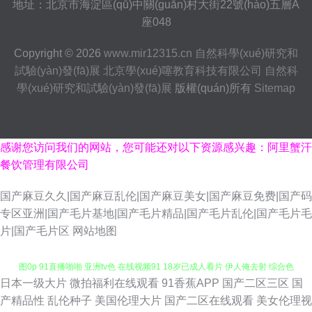
地址：北京市海淀區(qū)中關(guān)村大街22號(hào)五層A
座048
Copyright © 2026
www.mir12315.cn
自然科學(xué)研究和
試驗(yàn)發(fā)展
北京學(xué)噻教育科技有限公司
自然科
學(xué)研究和試驗(yàn)發(fā)展
版權(quán)所有
Sitemap
感谢您访问我们的网站，您可能还对以下资源感兴趣：阿里蟹汗
餐饮管理有限公司
国产麻豆久久|国产麻豆乱伦|国产麻豆美女|国产麻豆免费|国产码
专区亚洲|国产毛片基地|国产毛片精品|国产毛片乱伦|国产毛片毛
片|国产毛片区
网站地图
日本一级大片
微拍福利在线观看
91香蕉APP
国产二区三区
国
久久免费视频21 91传媒在线看 五月天色婷姐 豆花视频在线吃瓜 日韩欧美色
产精品性
乱伦种子
美国伦理大片
国产二区在线观看
美女伦理视