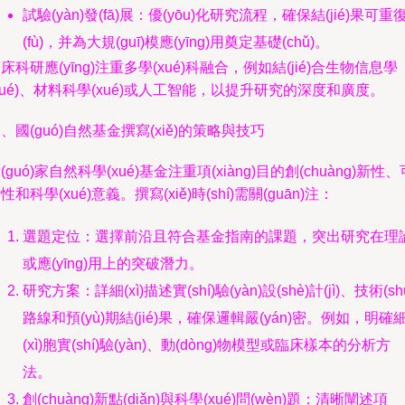
試驗(yàn)發(fā)展：優(yōu)化研究流程，確保結(jié)果可重
(fù)，并為大規(guī)模應(yīng)用奠定基礎(chǔ)。
床科研應(yīng)注重多學(xué)科融合，例如結(jié)合生物信息學
xué)、材料科學(xué)或人工智能，以提升研究的深度和廣度。
、國(guó)自然基金撰寫(xiě)的策略與技巧
(guó)家自然科學(xué)基金注重項(xiàng)目的創(chuàng)新性、
性和科學(xué)意義。撰寫(xiě)時(shí)需關(guān)注：
選題定位：選擇前沿且符合基金指南的課題，突出研究在理
或應(yīng)用上的突破潛力。
研究方案：詳細(xì)描述實(shí)驗(yàn)設(shè)計(jì)、技術(sh
路線和預(yù)期結(jié)果，確保邏輯嚴(yán)密。例如，明確
(xì)胞實(shí)驗(yàn)、動(dòng)物模型或臨床樣本的分析方
法。
創(chuàng)新點(diǎn)與科學(xué)問(wèn)題：清晰闡述項