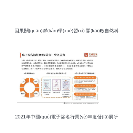
因果關(guān)聯(lián)學(xué)習(xí) 開(kāi)啟自然科
學(xué)研究與試驗(yàn)發(fā)展的新范式
2021年中國(guó)電子簽名行業(yè)年度發(fā)展研
究報(bào)告 聚焦自然科學(xué)研究和試驗(yàn)發
(fā)展領(lǐng)域的應(yīng)用與挑戰(zhàn)