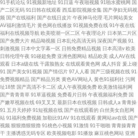
91手机论坛
91视频新地址
91日逼
午夜啪视频
91啪水蜜桃网
国
产二区无码
91日韩在线观看
西瓜影院视频全集
国产孕妇无码视
频
国产在线福利
国产在线日皮片
午夜神马伦理
毛片网站美女
AV福利激情毛片
黄色网在线播放
91视频免费在线
91午夜在线
福利在线视频导航
欧美喷潮一区二区
午夜理论片
日本第二片区
国产免费大片
精品呦视频
日本乱伦高清无码
深夜国产视频
91
刺激视频
日本中文字幕一区
日韩免费精品视频
日本高清v
欧美
日韩伦理午夜
91碰超免费
亚洲色图网站
精品欧美
成人AV在线
观看
日本a级在线
干露脸熟女
在线观看黄色网
成人抖音
爰上碰
91
国产美女91视频
国产情侣片
97人人看
国产三级视频在线
91
免费视频精品
国产精品另类
黄色AV网站人
黄色91福利社
污网
址18禁
国产高清不卡二区
成人午夜视频免费
欧美激情福利网
国产青青青草
91草逼视频
免费看片日韩
午夜视频福利免费
国
产嫩草视频在线
69叉叉叉
最新日本在线视频
日韩成人a
青青操
91
五月天婷婷
91短视频在线
国产在线观看的
白丝美女自慰网
站
91福利免费视频
加勒比91AV
91在线观看
黄网站av在线
国产
视频
狠狠擼狠狠擼
91桃色小视频
91激情
91干啪啪
青青操青青
干
主播诱惑无码专区
欧美视频电影
91播放
麻豆桃色网站
亚洲