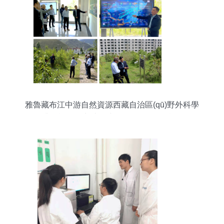
雅魯藏布江中游自然資源西藏自治區(qū)野外科學
(xué)觀測(cè)研究站正式揭牌 聚焦自然科學(xué)
研究與試驗(yàn)發(fā)展