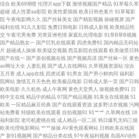
综合
欧美69潮喷
伦理片app下载
激情视频国产精品
91草莓久草
址 超碰在线人妻 浮力草草影院网址 国产精品1999 福利黄色 超碰在线欧美
超碰
成人性爱aa影院
欧美性爱插插
欧美日韩色黄片
91草莓影
院
午夜电影网久久
国产丝袜美女
国产精彩视频
操碰视屏
国产
东京色视频 日韩AV无码网址 日本人妖色网站 少妇四虎一线天 三级伦理在线
福利在线
91久久影院
免费日韩电影
日韩成人影视
欧美精品性
交
午夜宅男免费
另类亚洲色情
家庭乱伦理电影
91草B草B视频
午夜小福利 A片日本网站 亚洲精品无码一区 久草香蕉97 久草视频福利资源
国产精品熟女一
国产巨乳在线观看
四虎免费91
国内精品无码短
片
超碰成人操操
欧美猛交视频
西瓜影院在线观看
欧美做受日韩
91国产嫩草 久草男女 青青草综合 欧美极品性爱 欧美人与兽A片 免费欧美A
国产在线一
国产原创视频在线
国产视频高清
国产丝袜一区
黄色
av网址大全
人妻乱视
国产成人在线网站
久草视频资源站
综合
片 久久国产精品一区 男人色色天堂 超碰香蕉 青草网在线 欧美破处91 伦理
五月香
成人app在线
四虎试看
91男女
国产男小鲜肉同
福利影
院网站
激情五月天色色
欧美极品电影
日韩成人第一页
国产日韩
片儿 九九精品无码这里 激情福利影院 久草黄色网 精品韩国操逼 黄色DE网
欧美电影
久久机热
成人午夜网
黄色天堂男人
操视频免费91
日
韩中文在线
精品中的精品
97国产精品视频
91美女在线视频
51
址 久久超碰人人操 另类欧美 美女超碰 久久草视频 九九热这里有精品 黑人黄
欧美
一区精品麻豆经典
国产在线观看资源
波多野洁衣视频
污网
站免费看
特级欧美在线观看
自拍视频91
91艹艹
久草网在线
18
色aA片 久久伊人熟女 伦理色电影 狼友激情网 精品久久国产 韩国盗摄视频
福利影院
老司机蜜桃在线
成人精品一区二区
韩日爆乳无码三级
欧美伦理电影网站
艹艹操操
AV黄色观看网站
日韩欧美在线国
亚洲性爱欧美 伊人成人社区 青娱乐91 超碰人人操人人妻 色婷婷福利网 激情
产
新91视频网
国产精品分类在线
97午夜福利视频
岛国AV动作