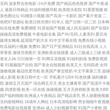
无码
波多野吉依电影
小h片免费
国产精品色色视屏
国产午夜成
四方色播 免费观看91 久热精品视频在线 麻豆白丝抠逼 久草资源福利 玖玖爱
人
最新日韩精品
91福利视频导航
欧美喷水影院
91爱爱视频
欧
美色图论坛
91榴莲小视频
国产高清一卡新区
国产看片资源
二
导航 精品天天干 狼人综合网 玖玖艹逼综合网 青娱乐老司机77 人人妻人人肏
色吧97资源站
欧美日韩另类0
91华人
国产日韩一区二区
日本网
站在线免费
免费潮喷
91原创国产视频
成人吃瓜福利
国产在线9
日韩AV一区 日韩精品网站 人人干人人操网 欧美丝袜性爱A片 免费黄色电影
操碰高清免费视频
午夜电影全集
国产AV无码
人妻系列
爱豆传
媒倩女幽魂
超清国产剧大全
91中文字幕在线
免费在线小视频
网 欧美AⅤ视频 蜜桃无线传媒 欧美另类性 欧美AⅤ综合观看 欧美A片网址 欧
吃瓜福利小视频
免费91
国产日产亚洲精品
91社在线高清
人人
草香蕉
激情另类图片
亚洲欧美在线观看
成人三级成人三级
欧美
美乱轮另类 欧美插B欧美系列 美女黄视WW 玖玖第一页 巨乳福利导航 久久
老女人bb
日日操第一页
91网豆花视频
91福利剧场
免费影视观
看
91视频国产自拍
国产美女在线视频
欧美又大
无码四虎
女同
超碰青 美日韩肏屄 美女影院 欧美极品15p 人妻人人草 欧美综合51 欧美人妖
激吻视频
极品性爱导航
欧美国产拳交喷奶
中文字幕第三页
超碰
成人影视
欧美日韩中文一区
手机看片1204
91色快播
福利撸影
肛交色情 欧美日韩国产91 欧美男女性生活 蜜桃影音 老司机日日夜夜 蜜桃三
院
激情五月天国产
综合网五月天
美女主播青草
国产高清不卡视
频
四虎影视
欧美一区在线
操碰视频
五月天婷婷欧美
欧美大BB
四五区 欧美日韩群交 白丝91在线 福利夜导航 操人妖网 香蕉视频在线网站
国产福利啪啪
欧洲成人午夜精品
国产精品美乳
男人操蜜桃视频
无码射精网站
18成年人网站
日本高清电影网
男女啪啪午夜视频
影音无码Av网 亚洲一区姦 亚洲成人网站在线 AV福利地址 超碰久一 草莓视
免费电影在线观看
亚洲ab
成人少妇视频导航
91国产小青蛙
国