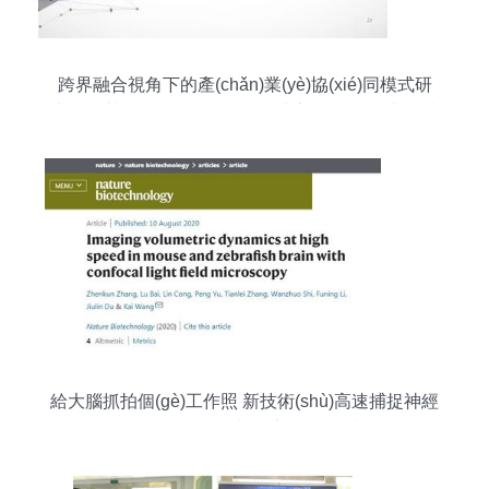
跨界融合視角下的產(chǎn)業(yè)協(xié)同模式研
究——基于2016-2018年合拍片市場(chǎng)與科技
研發(fā)的類比分析
給大腦抓拍個(gè)工作照 新技術(shù)高速捕捉神經
(jīng)元活動(dòng)與血流動(dòng)態(tài)