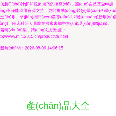
hù)脑O(shè)計(jì)和規(guī)范的撰寫(xiě)，國(guó)自然基金申請
qǐng)不僅能獲得資源支持，更能推動(dòng)醫(yī)學(xué)科學(xué
進(jìn)步。堅(jiān)持問(wèn)題導(dǎo)向和創(chuàng)新驅(qū)
dòng)，臨床科研人員將在探索未知中實(shí)現(xiàn)價(jià)值。
若轉(zhuǎn)載，請(qǐng)注明出處：
tp://www.mir12315.cn/product/29.html
新時(shí)間：2026-08-06 14:06:15
產(chǎn)品大全