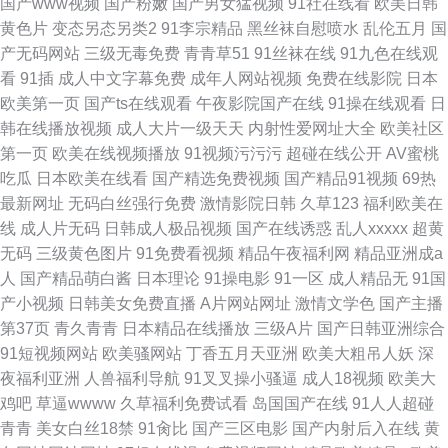
国产www视频
国产粉嫩
国产男女猛视频
91社在线看
欧美日韩
黄色片
变态另态另类2
91李宗精品
黑丝袜自慰喷水
乱伦五月
国
产无码网站
三级无毒免费
青青草51
91丝袜在线
91九色在线观
看
91插
成人中文字幕免费
成年人网站视频
免费在线影院
日本
欧美第一页
国产ts在线观看
午夜影院国产在线
91操在线观看
日
韩在线播放视频
成人大片一级天天
内射性爱网址大全
欧美社区
第一页
欧美在线视频播放
91视频污污污
超碰在线公开
AV蜜桃
吃瓜
日本欧美在线看
国产精选免费视频
国产精品91视频
69热
最新网址
无码白丝强行免费
激情影院日韩
久草123
福利欧美在
线
成人片无码
日韩成人极品视频
国产在线诱惑
乱人xxxxx
超黄
无码
三级黄色图片
91免费看视频
精品午夜福利网
精品亚洲成a
人
国产精品萌白酱
日本理论
91操电影
91一区
成人精品无
91国
产小视频
日韩美女免费直播
A片网站网址
激情文学色
国产主播
第37页
青久青青
日本精品在线播放
三级A片
国产日韩亚洲综合
91短视频网站
欧美骚网站
丁香五月天亚洲
欧美大粗吊人妖
深
夜福利亚洲
人兽福利导航
91叉叉操小骚逼
成人18视频
欧美大
鸡吧
草逼wwww
久草福利免费试看
岛国国产在线
91人人超碰
青青
美女白丝18禁
91肏比
国产三区电影
国产内射后入在线
黄