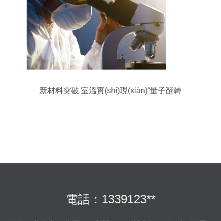
新材料突破 室溫實(shí)現(xiàn)“量子翻轉
(zhuǎn)”，為新型計(jì)算范式開(kāi)辟道路
電話：1339123**