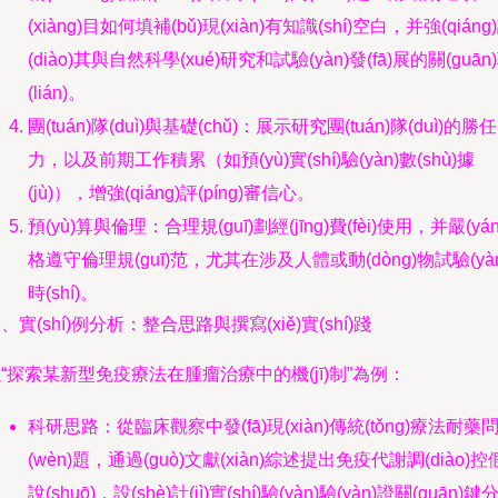
(xiàng)目如何填補(bǔ)現(xiàn)有知識(shí)空白，并強(qiáng
(diào)其與自然科學(xué)研究和試驗(yàn)發(fā)展的關(guān
(lián)。
團(tuán)隊(duì)與基礎(chǔ)：展示研究團(tuán)隊(duì)的勝任
力，以及前期工作積累（如預(yù)實(shí)驗(yàn)數(shù)據
(jù)），增強(qiáng)評(píng)審信心。
預(yù)算與倫理：合理規(guī)劃經(jīng)費(fèi)使用，并嚴(yán
格遵守倫理規(guī)范，尤其在涉及人體或動(dòng)物試驗(yàn
時(shí)。
、實(shí)例分析：整合思路與撰寫(xiě)實(shí)踐
“探索某新型免疫療法在腫瘤治療中的機(jī)制”為例：
科研思路：從臨床觀察中發(fā)現(xiàn)傳統(tǒng)療法耐藥
(wèn)題，通過(guò)文獻(xiàn)綜述提出免疫代謝調(diào)控
說(shuō)，設(shè)計(jì)實(shí)驗(yàn)驗(yàn)證關(guān)鍵