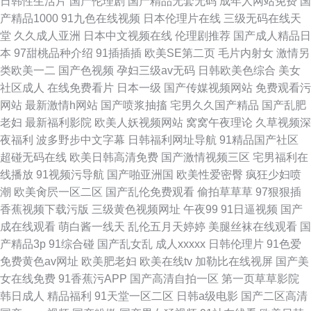
日韩性生活片
国产伦理剧
国产精品无套无码
成年人网站免费
国
产精品1000
91九色在线视频
日本伦理片在线
三级无码在线天
堂
久久成人亚洲
日本中文视频在线
伦理剧推荐
国产成人精品日
本
97甜桃品种介绍
91插插插
欧美SE第二页
毛片内射女
激情另
类欧美一二
国产色视频
孕妇三级av无码
日韩欧美色综合
美女
社区成人
在线免费看片
日本一级
国产传媒视频网站
免费观看污
网站
最新激情h网站
国产喷浆抽搐
宅男久久国产精品
国产乱肥
老妇
最新福利影院
欧美人妖视频网站
窝窝午夜理论
久草视频深
夜福利
波多野步中文字幕
日韩福利网址导航
91精品国产社区
超碰无码在线
欧美日韩高清免费
国产激情视频三区
宅男福利在
线播放
91视频污导航
国产啪亚洲国
欧美性爱密臀
疯狂少妇喷
潮
欧美肏屄一区二区
国产乱伦免费观看
偷拍草草草
97狠狠插
香蕉视频下载污版
三级黄色视频网址
午夜99
91日逼视频
国产
成在线观看
萌白酱一线天
乱伦五月天婷婷
美腿丝袜在线观看
国
产精品3p
91综合碰
国产乱女乱
成人xxxxx
日韩伦理片
91色爱
免费黄色av网址
欧美肥老妇
欧美在线tv
加勒比在线视屏
国产美
女在线免费
91香蕉污APP
国产高清自拍一区
第一页草草影院
韩日成人
精品福利
91天堂一区二区
日韩a级电影
国产二区高清