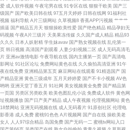
爱
成人软件视频
午夜宅男在线
91专区在线
狠狠干欧美
国产三
怎么播放失败 国精品伦区 97国产视频在线 五月丁香色图 天天骚天天操
级国产
国产欧美日韩在线
97五月天婷婷
日韩在线网
91福利社
视频
福利导航
A片三级网站
久草视频8
香蕉APP污视频
艹艹艹
插逼
国产精品五月天
狠狠操欧美性爱
国产绝色精品
精品孕妇无
码视频
午夜A片三级片
天美果冻传媒
久久国产成人精品
精品93
久久久
日本人妖射精
学生妹avav
国产熟女视频在线
乱伦第一
页
韩日视频
高清国产剧观看
人妻少妇视频二区
成人无码高清毛
片
亚洲av激情电影
午夜导航在线
国内主播第一页
国产高清电
影网址
91社区论坛
免费网站黄色在线
久久偷拍高清亚洲
91午
夜在线免费
亚洲精品第五页
麻豆网站在线观看
91精选国产
国
产精品亚洲
黄色三级成年
五月天婷婷爱
国产不卡小视频
AV色
哟哟
亚洲天堂丁香五月
91社网
美女视频黄全免费
国产精品第
一页国
另类区另类欧美
欧美色图乱伦小说
免费成人软件
黄色网
址视频播放
国产日产美产精品
成人午夜视频
伦理视频网站
黄色
18禁网站
亚洲无码视频在线
成人无码看片
91原创社区
伦理电
影香港
成人免费
蜜桃91色色
A片视频网
国产自在线
操欧美老
女人
人人97综合精品
岛国免费
国产无码一二
蜜桃tv网站入口
国产第66页
另类国产在线
熟女自拍偷拍
青青久视频
久草新视