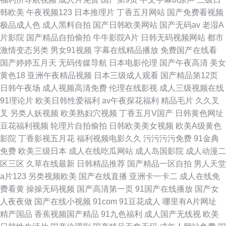
韩欧美
午夜视频123
日本推理片
丁香五月网站
国产免费看视频
极品成人色
成人黑料自拍
国产日韩欧美网站
国产无码av
老湿A
片影院
国产精品自拍偷拍
牛牛影院A片
日韩无码视频网站
都市
激情变态另类
男女91视频
字幕在线精品播放
免费国产在线看
国产婷婷五月天
无码传媒导航
日本电影伦理
国产午夜高清
美女
黄色18
亚洲午夜精品视频
日本三级成人观看
国产精品第12页
日韩午夜场
成人视频高清免费
伦理在线影视
成人三级视频在线
91理论片
欧美日韩性爱福利
av午夜探花福利
精品毛片
久久叉
叉
另类人妖视频
欧美熟妇穴视频
丁香五月V国产
日韩黄色网址
豆花福利视频
轮理片自拍偷拍
日韩欧美美女视频
欧美A级黄色
影院
丁香影视五月花
福利视频电影久久
污污污污免费
91金典
免费
欧美三级日本
成人在线吃瓜网站
成人岛国影院
成人动漫二
区三区
久草在线最新
日韩精品推荐
国产精品一区自拍
男人天堂
a片123
另类视频欧美
国产在线直播
亚洲卡一卡二
成人在线免
费看黄
操操无码视频
国产高清第一页
91国产在线播放
国产女
人夜夜做
国产在线小视频
91com
91豆花成人
哪里有A片网址
精产国品
香蕉视频国产精品
91九色福利
成人国产无线视
欧美